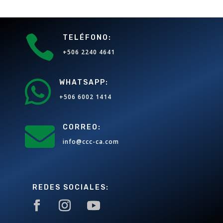

TELÉFONO:
+506 2240 4641

WHATSAPP:
+506 6002 1414

CORREO:
info@ccc-ca.com
REDES SOCIALES: